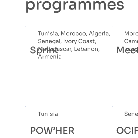
programmes
Tunisia, Morocco, Algeria,
Moro
Senegal, Ivory Coast,
Came
Sprint
Meet
Madagascar, Lebanon,
Ivor
Armenia
Tunisia
Sene
POW’HER
OCIF