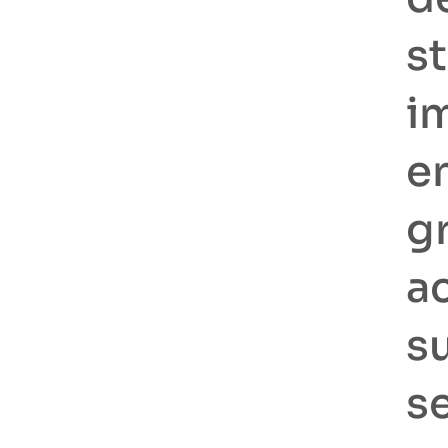
st
im
e
g
a
s
s