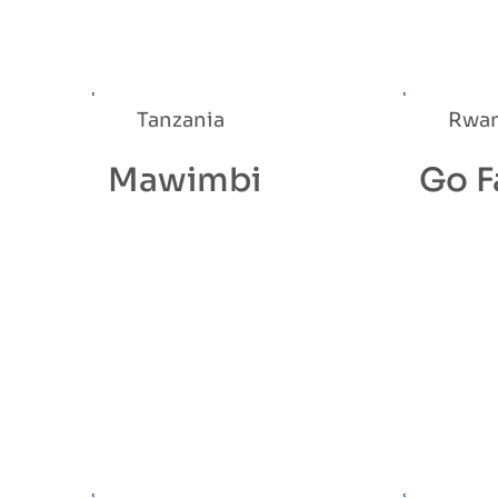
Tanzania
Rwa
Mawimbi
Go F