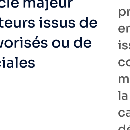
cle majeur
p
teurs issus de
e
vorisés ou de
i
iales
c
m
la
ca
d