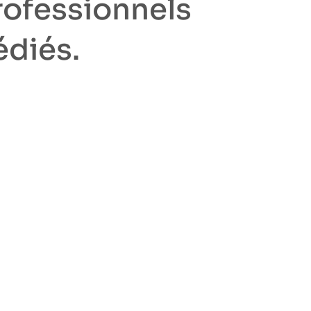
rofessionnels
édiés.