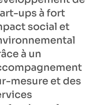
art-ups à fort
pact social et
nvironnemental
râce à un
ccompagnement
ur-mesure et des
ervices