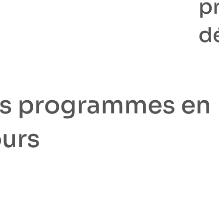
p
d
s programmes en
urs