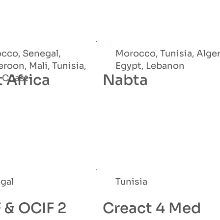
cco, Senegal,
Morocco, Tunisia, Alger
roon, Mali, Tunisia,
Egypt, Lebanon
 Africa
Nabta
y Coast
gal
Tunisia
 & OCIF 2
Creact 4 Med