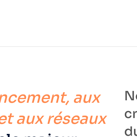
act
No
ancement, aux
c
t aux réseaux
d