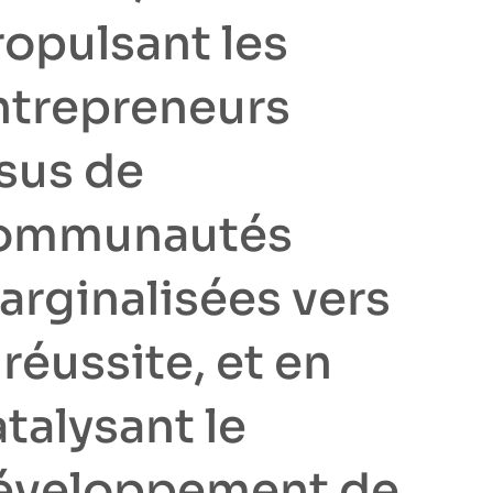
ropulsant les
ntrepreneurs
ssus de
ommunautés
arginalisées vers
 réussite, et en
talysant le
éveloppement de